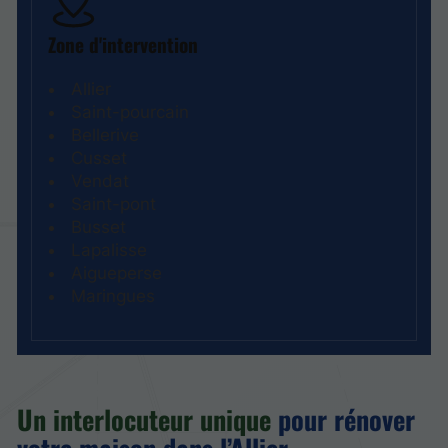
Zone d'intervention
Allier
Saint-pourcain
Bellerive
Cusset
Vendat
Saint-pont
Busset
Lapalisse
Aigueperse
Maringues
Un interlocuteur unique
pour rénover